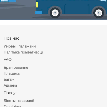
Пра нас
Умовы і палажэнні
Палітыка прыватнасці
FAQ
Браніраванне
Плацяжы
Багаж
Адмена
Паслугі
Білеты на самалёт
Гасцініцы