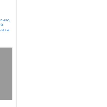
ание,
ей
ми на