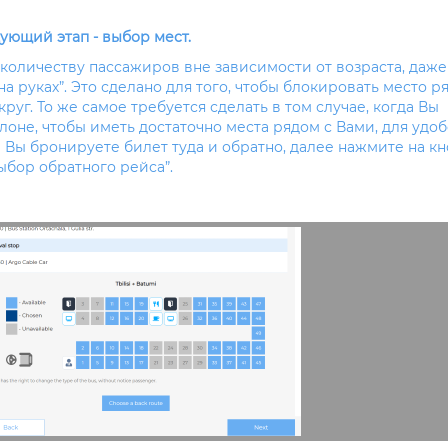
ующий этап - выбор мест.
количеству пассажиров вне зависимости от возраста, даже
а руках”. Это сделано для того, чтобы блокировать место р
уг. То же самое требуется сделать в том случае, когда Вы
не, чтобы иметь достаточно места рядом с Вами, для удоб
и Вы бронируете билет туда и обратно, далее нажмите на кн
ыбор обратного рейса”.