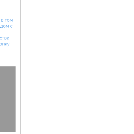
 в том
ядом с
ства
опку