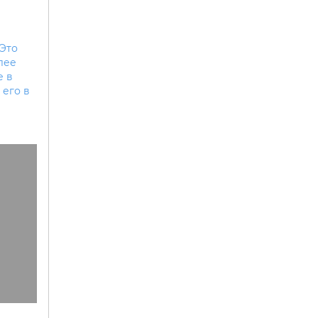
 Это
лее
е в
 его в