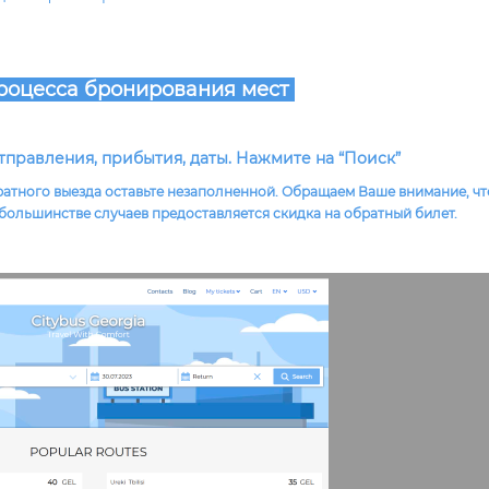
роцесса бронирования мест
тправления, прибытия, даты. Нажмите на “Поиск”
братного выезда оставьте незаполненной. Обращаем Ваше внимание, чт
 большинстве случаев предоставляется скидка на обратный билет.