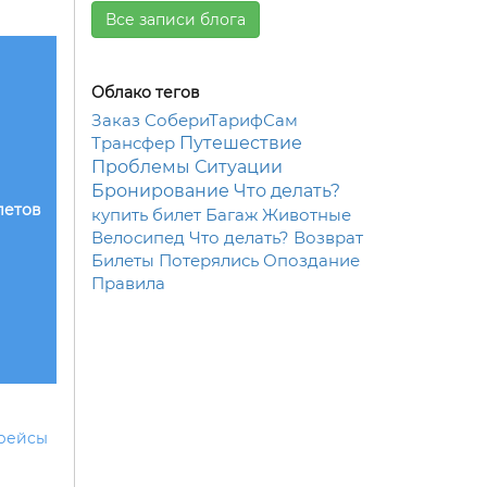
Все записи блога
Облако тегов
Заказ
СобериТарифСам
Трансфер
Путешествие
Проблемы
Ситуации
Бронирование
Что делать?
летов
купить
билет
Багаж
Животные
Велосипед
Что делать?
Возврат
Билеты
Потерялись
Опоздание
Правила
 рейсы