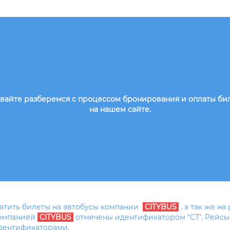
вайте разберемся с процессом бронирования и оплаты би
на нашем сайте.
латить билеты на автобусы компании
CITYBUS
, а так же на
компанией
CITYBUS
отмечены идентификатором "CT". Рейсы
идентификаторами.