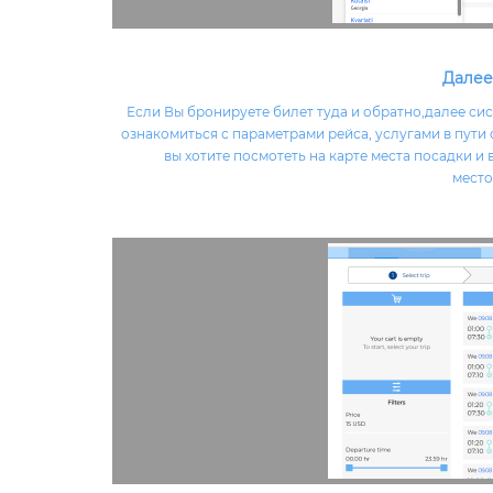
Далее
Если Вы бронируете билет туда и обратно,далее си
ознакомиться с параметрами рейса, услугами в пути 
вы хотите посмотеть на карте места посадки и
место