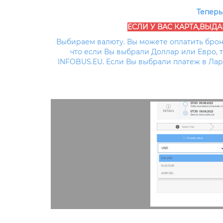
Теперь
ЕСЛИ У ВАС КАРТА,ВЫД
Выбираем валюту. Вы можете оплатить брон
что если Вы выбрали Доллар или Евро, 
INFOBUS.EU. Если Вы выбрали платеж в Лар