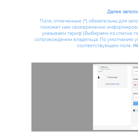
Далее запол
Поля, отмеченные (*) обязательны для за
поможет нам своевременно информироват
указываем тариф (Выбираем из списка: пол
сопровождении владельца. По умолчанию ука
соответствующем поле.
Не