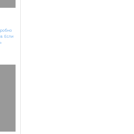
дробно
ов
. Если
ь