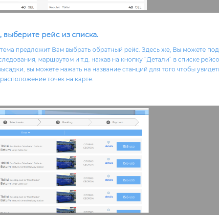
, выберите рейс из списка.
стема предложит Вам выбрать обратный рейс.
Здесь же, Вы можете по
следования, маршрутом и т.д. нажав на кнопку “Детали” в списке рейс
 высадки, вы можете нажать на название станций для того чтобы увидет
расположение точек на карте.