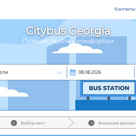
Контакты
Citybus Georgia
Путешествуйте с комфортом
2
Выбор мест
3
Внесение данных